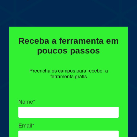
Receba a ferramenta em
poucos
passos
Preencha os campos para receber a
ferramenta grátis
Nome*
Email*